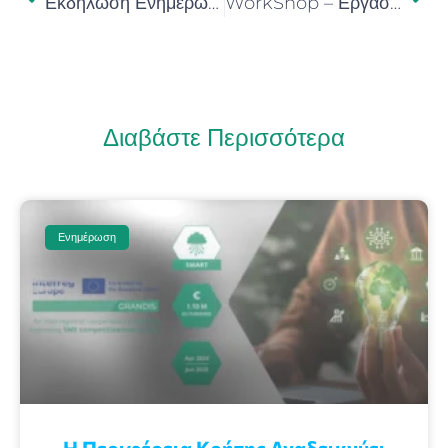
Εκδήλωση Ενημέρωσης για το «Μαραθώνιο Καινοτομίας Hackathon for Health and Wellness Crete 2024»
WorkShop – Εργαστήριο Καινοτομίας «Σχεδιασμός Μαραθωνίων Καινοτομίας (Hackathons)»
Διαβάστε Περισσότερα
Ενημέρωση