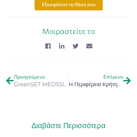
Εξασφάλισε τη Θέση σου
Μοιραστείτε το
Προηγούμενο
Επόμενο
GreenSET MEDSSIM Pilot 2026 – Ανοιχτή Πρόσκληση για ΜΜΕ που θέλουν να αναπτύξουν βιώσιμες και καινοτόμες υπηρεσίες για τον τουρισμό
Η Περιφέρεια Κρήτης στην Ημερίδα και το Εργαστήριο Κοινωνικής Καινοτομίας στη Λάρισα
Διαβάστε Περισσότερα