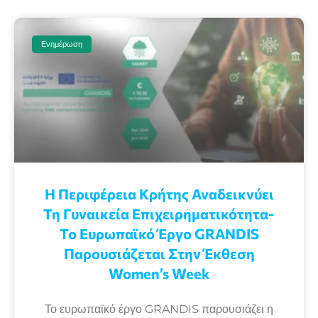
Ενημέρωση
Η Περιφέρεια Κρήτης Αναδεικνύει
Τη Γυναικεία Επιχειρηματικότητα-
Το Ευρωπαϊκό Έργο GRANDIS
Παρουσιάζεται Στην Έκθεση
Women’s Week
Το ευρωπαϊκό έργο GRANDIS παρουσιάζει η