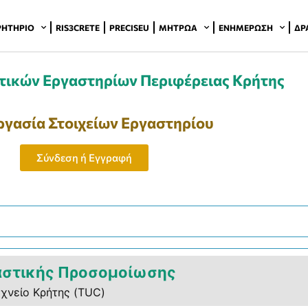
ΡΗΤΉΡΙΟ
RIS3CRETE
PRECISEU
ΜΗΤΡΏΑ
ΕΝΗΜΈΡΩΣΗ
ΔΡ
ικών Εργαστηρίων Περιφέρειας Κρήτης
ργασία Στοιχείων Εργαστηρίου
Σύνδεση ή Εγγραφή
αστικής Προσομοίωσης
χνείο Κρήτης (TUC)