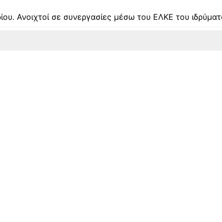
ίου. Ανοιχτοί σε συνεργασίες μέσω του ΕΛΚΕ του ιδρύματ
Επικοινωνία με το Εργαστήριο
στα ενημερώσεων του Παρατηρητηρίο
ίστα μας, για να μαθαίνετε άμεσα τα νέα μας