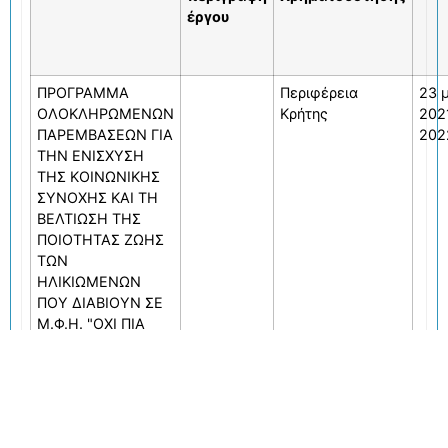
έργου
ΠΡΟΓΡΑΜΜΑ
Περιφέρεια
23 
ΟΛΟΚΛΗΡΩΜΕΝΩΝ
Κρήτης
202
ΠΑΡΕΜΒΑΣΕΩΝ ΓΙΑ
202
ΤΗΝ ΕΝΙΣΧΥΣΗ
ΤΗΣ ΚΟΙΝΩΝΙΚΗΣ
ΣΥΝΟΧΗΣ ΚΑΙ ΤΗ
ΒΕΛΤΙΩΣΗ ΤΗΣ
ΠΟΙΟΤΗΤΑΣ ΖΩΗΣ
ΤΩΝ
ΗΛΙΚΙΩΜΕΝΩΝ
ΠΟΥ ΔΙΑΒΙΟΥΝ ΣΕ
Μ.Φ.Η. "ΟΧΙ ΠΙΑ
ΜΟΝΟΙ"
«Πρόγραμμα
Περιφέρεια
18 
ολοκληρωμένων
κρήτης
202
παρεμβάσεων για
202
την επικαιροποίηση