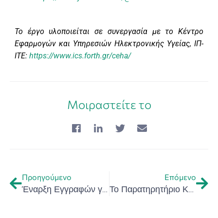
Το έργο υλοποιείται σε συνεργασία με το Κέντρο
Εφαρμογών και Υπηρεσιών Ηλεκτρονικής Υγείας, ΙΠ-
ΙΤΕ:
https://www.ics.forth.gr/ceha/
Μοιραστείτε το
Προηγούμενο
Επόμενο
Έναρξη Εγγραφών για 2ο κύκλο του incubator GrowCrete έως τη Δευτέρα 17/02/2025- GrowCrete 2.0 | Μάρτιος – Ιούνιος 2025
Το Παρατηρητήριο Καινοτόμου Επιχειρηματικότητας Περιφέρειας Κρήτης προωθεί τη συνεργασία με τα Ακαδημαϊκά και Ερευνητικά Ιδρύματα