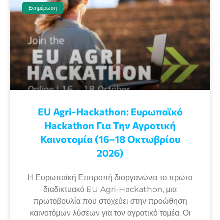
Ενημέρωση
EU Agri-Hackathon: Eυρωπαϊκό
Ηackathon Για Την Αγροτική
Καινοτομία (16–18 Οκτωβρίου
2026)
Η Ευρωπαϊκή Επιτροπή διοργανώνει το πρώτο
διαδικτυακό EU Agri-Hackathon, μια
πρωτοβουλία που στοχεύει στην προώθηση
καινοτόμων λύσεων για τον αγροτικό τομέα. Οι