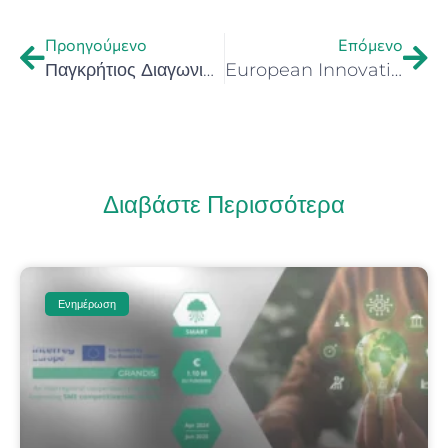
Προηγούμενο
Επόμενο
Παγκρήτιος Διαγωνισμός Νέου Σεφ 2026 – “European Young Chef Award 2026” – Κρήτη Ευρωπαϊκή Περιφέρεια Γαστρονομίας 2026 (Ανοικτή πρόσκληση συμμετοχής)
European Innovation Ecosystems (EIE) 2021–2025 | Νέα έκθεση της Ευρωπαϊκής Επιτροπής αποτυπώνει τη συμμετοχή κάθε χώρας στο EIE. H Κρήτη ξεχωρίζει ως «Κοιλάδα Περιφερειακής Καινοτομίας»
Διαβάστε Περισσότερα
Ενημέρωση