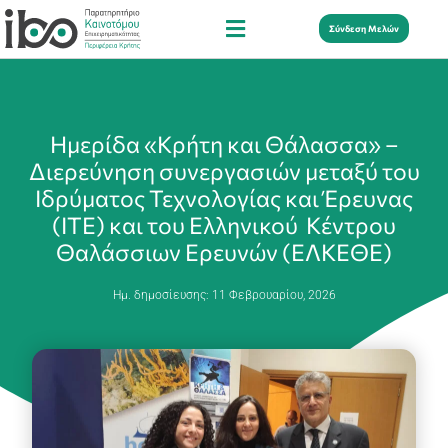
Σύνδεση Μελών
Ημερίδα «Κρήτη και Θάλασσα» –
Διερεύνηση συνεργασιών μεταξύ του
Ιδρύματος Τεχνολογίας και Έρευνας
(ΙΤΕ) και του Ελληνικού Κέντρου
Θαλάσσιων Ερευνών (ΕΛΚΕΘΕ)
Ημ. δημοσίευσης:
11 Φεβρουαρίου, 2026