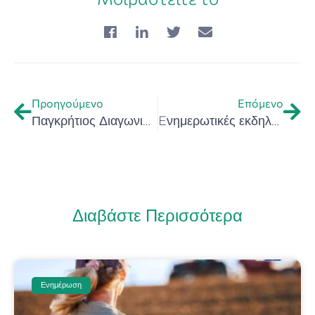
Προηγούμενο
Επόμενο
Παγκρήτιος Διαγωνισμός Γαστρονομικού Δώρου 2026 – “World Food Gift Challenge 2026”, by IGCAT – Κρήτη Ευρωπαϊκή Περιφέρεια Γαστρονομίας 2026 (Ανοικτή πρόσκληση συμμετοχής)
Eνημερωτικές εκδηλώσεις για τη Δράση «ΕΠΙΧΕΙΡΩ ΠΡΑΣΙΝΑ»
Διαβάστε Περισσότερα
Ενημέρωση