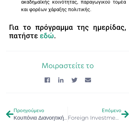
ακαδημαϊκής κοινότητας, παραγωγικού τομέα
και φορέων χάραξης πολιτικής.
Για το πρόγραμμα της ημερίδας,
πατήστε
εδώ
.
Μοιραστείτε το
Προηγούμενο
Επόμενο
Κουπόνια Διανοητικής Ιδιοκτησίας από το Γραφείο Διανοητικής Ιδιοκτησίας της Ευρωπαϊκής Ένωσης (EUIPO)
Foreign Investment Congress – Κίεβο, 28–29 Μαΐου 2026