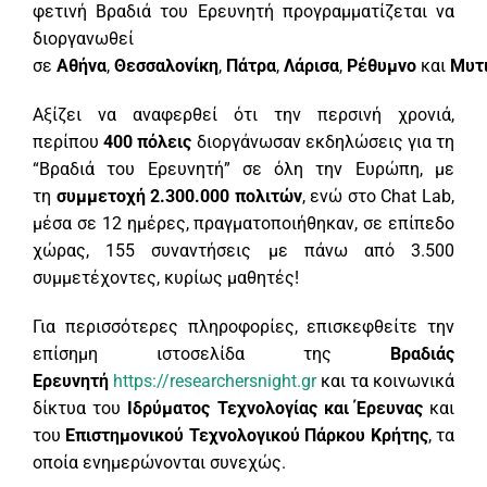
φετινή Βραδιά του Ερευνητή προγραμματίζεται να
διοργανωθεί
σε
Αθήνα
,
Θεσσαλονίκη
,
Πάτρα
,
Λάρισα
,
Ρέθυμνο
και
Μυτ
Αξίζει να αναφερθεί ότι την περσινή χρονιά,
περίπου
400 πόλεις
διοργάνωσαν εκδηλώσεις για τη
“Βραδιά του Ερευνητή” σε όλη την Ευρώπη, με
τη
συμμετοχή 2.300.000 πολιτών
, ενώ στο Chat Lab,
μέσα σε 12 ημέρες, πραγματοποιήθηκαν, σε επίπεδο
χώρας, 155 συναντήσεις με πάνω από 3.500
συμμετέχοντες, κυρίως μαθητές!
Για περισσότερες πληροφορίες, επισκεφθείτε την
επίσημη ιστοσελίδα της
Βραδιάς
Ερευνητή
https://researchersnight.gr
και τα κοινωνικά
δίκτυα του
Ιδρύματος Τεχνολογίας και Έρευνας
και
του
Επιστημονικού Τεχνολογικού Πάρκου Κρήτης
, τα
οποία ενημερώνονται συνεχώς.