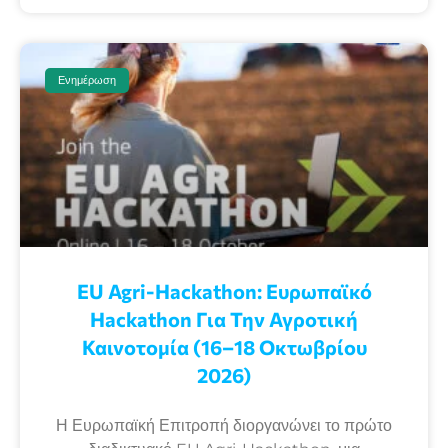
Ενημέρωση
EU Agri-Hackathon: Eυρωπαϊκό
Ηackathon Για Την Αγροτική
Καινοτομία (16–18 Οκτωβρίου
2026)
Η Ευρωπαϊκή Επιτροπή διοργανώνει το πρώτο