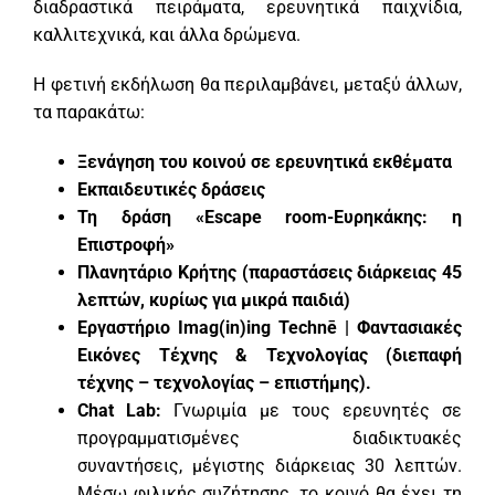
διαδραστικά πειράματα, ερευνητικά παιχνίδια,
καλλιτεχνικά, και άλλα δρώμενα.
Η φετινή εκδήλωση θα περιλαμβάνει, μεταξύ άλλων,
τα παρακάτω:
Ξενάγηση του κοινού σε ερευνητικά εκθέματα
Εκπαιδευτικές δράσεις
Τη δράση «Escape
room
-Ευρηκάκης: η
Επιστροφή»
Πλανητάριο Κρήτης (παραστάσεις διάρκειας 45
λεπτών, κυρίως για μικρά παιδιά)
E
ργαστήριο Imag(in)ing Technē | Φαντασιακές
Εικόνες Τέχνης & Τεχνολογίας (διεπαφή
τέχνης – τεχνολογίας – επιστήμης).
Chat Lab:
Γνωριμία με τους ερευνητές σε
προγραμματισμένες διαδικτυακές
συναντήσεις, μέγιστης διάρκειας 30 λεπτών.
Μέσω φιλικής συζήτησης, το κοινό θα έχει τη