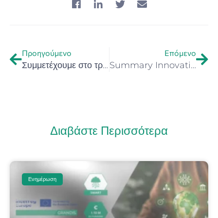
Προηγούμενο
Επόμενο
Συμμετέχουμε στο τριήμερο συνέδριο Retaste και στην ημερίδα: Smart Innovation Symposium 27 – 29 Σεπτεμβρίου 2023 Χαροκόπειο Πανεπιστήμιο, Αθήνα
Summary Innovation Index 2023: Η Περιφέρεια Κρήτης στην 2η θέση στην Ελλάδα (Συνοπτικός δείκτης καινοτομίας της Ευρωπαϊκής Επιτροπής)
Διαβάστε Περισσότερα
Ενημέρωση