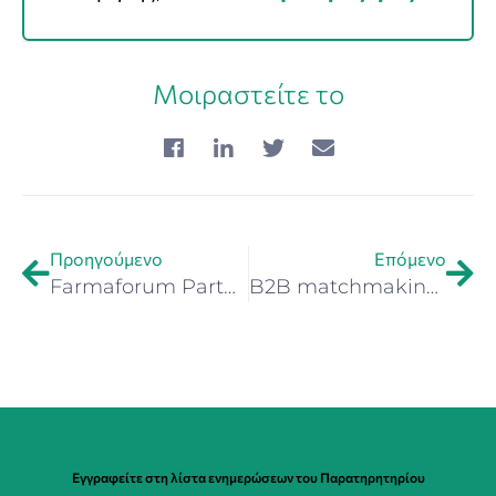
Μοιραστείτε το
Προηγούμενο
Επόμενο
Farmaforum Partnering Day 2025: Διεθνής Εκδήλωση Συνεργασιών για τους Κλάδους της Φαρμακευτικής, Βιοτεχνολογίας και Εργαστηριακών Τεχνολογιών
B2B matchmaking event Green Days 2025 – Περιβάλλον και ενέργεια στο επίκεντρο των επιχειρηματικών συναντήσεων -Λυών, 7–10 Οκτωβρίου 2025
Εγγραφείτε στη λίστα ενημερώσεων του Παρατηρητηρίου