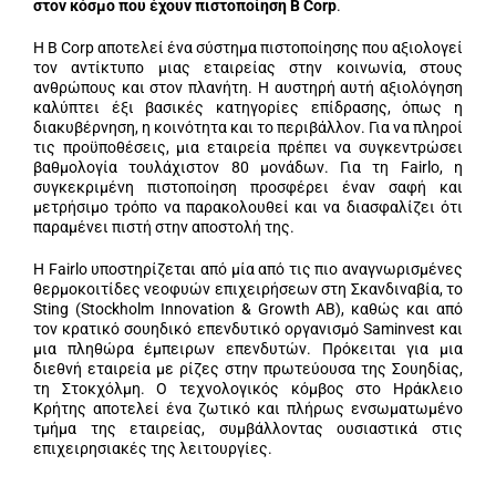
στον κόσμο που έχουν πιστοποίηση B Corp
.
Η B Corp αποτελεί ένα σύστημα πιστοποίησης που αξιολογεί
τον αντίκτυπο μιας εταιρείας στην κοινωνία, στους
ανθρώπους και στον πλανήτη. Η αυστηρή αυτή αξιολόγηση
καλύπτει έξι βασικές κατηγορίες επίδρασης, όπως η
διακυβέρνηση, η κοινότητα και το περιβάλλον. Για να πληροί
τις προϋποθέσεις, μια εταιρεία πρέπει να συγκεντρώσει
βαθμολογία τουλάχιστον 80 μονάδων. Για τη Fairlo, η
συγκεκριμένη πιστοποίηση προσφέρει έναν σαφή και
μετρήσιμο τρόπο να παρακολουθεί και να διασφαλίζει ότι
παραμένει πιστή στην αποστολή της.
Η Fairlo υποστηρίζεται από μία από τις πιο αναγνωρισμένες
θερμοκοιτίδες νεοφυών επιχειρήσεων στη Σκανδιναβία, το
Sting (Stockholm Innovation & Growth AB), καθώς και από
τον κρατικό σουηδικό επενδυτικό οργανισμό Saminvest και
μια πληθώρα έμπειρων επενδυτών. Πρόκειται για μια
διεθνή εταιρεία με ρίζες στην πρωτεύουσα της Σουηδίας,
τη Στοκχόλμη. Ο τεχνολογικός κόμβος στο Ηράκλειο
Κρήτης αποτελεί ένα ζωτικό και πλήρως ενσωματωμένο
τμήμα της εταιρείας, συμβάλλοντας ουσιαστικά στις
επιχειρησιακές της λειτουργίες.