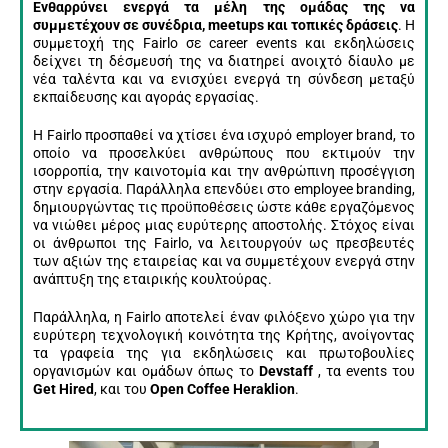
Ενθαρρύνει ενεργά τα μέλη της ομάδας της να
συμμετέχουν σε συνέδρια, meetups και τοπικές δράσεις
. Η
συμμετοχή της Fairlo σε career events και εκδηλώσεις
δείχνει τη δέσμευσή της να διατηρεί ανοιχτό δίαυλο με
νέα ταλέντα και να ενισχύει ενεργά τη σύνδεση μεταξύ
εκπαίδευσης και αγοράς εργασίας.
Η Fairlo προσπαθεί να χτίσει ένα ισχυρό employer brand, το
οποίο να προσελκύει ανθρώπους που εκτιμούν την
ισορροπία, την καινοτομία και την ανθρώπινη προσέγγιση
στην εργασία. Παράλληλα επενδύει στο employee branding,
δημιουργώντας τις προϋποθέσεις ώστε κάθε εργαζόμενος
να νιώθει μέρος μιας ευρύτερης αποστολής. Στόχος είναι
οι άνθρωποι της Fairlo, να λειτουργούν ως πρεσβευτές
των αξιών της εταιρείας και να συμμετέχουν ενεργά στην
ανάπτυξη της εταιρικής κουλτούρας.
Παράλληλα, η Fairlo αποτελεί έναν φιλόξενο χώρο για την
ευρύτερη τεχνολογική κοινότητα της Κρήτης, ανοίγοντας
τα γραφεία της για εκδηλώσεις και πρωτοβουλίες
οργανισμών και ομάδων όπως το
Devstaff
, τα events του
Get Hired
, και του
Open Coffee Heraklion
.