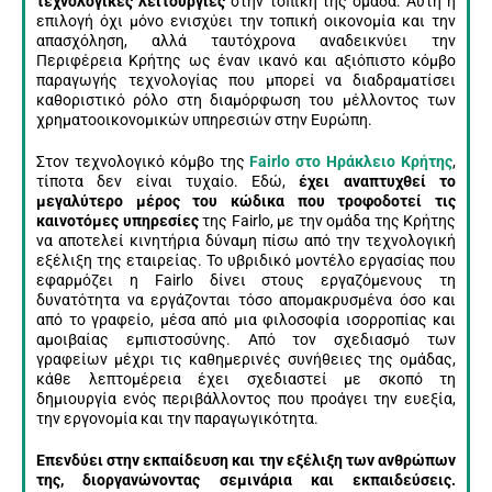
τεχνολογικές λειτουργίες
στην τοπική της ομάδα. Αυτή η
επιλογή όχι μόνο ενισχύει την τοπική οικονομία και την
απασχόληση, αλλά ταυτόχρονα αναδεικνύει την
Περιφέρεια Κρήτης ως έναν ικανό και αξιόπιστο κόμβο
παραγωγής τεχνολογίας που μπορεί να διαδραματίσει
καθοριστικό ρόλο στη διαμόρφωση του μέλλοντος των
χρηματοοικονομικών υπηρεσιών στην Ευρώπη.
Στον τεχνολογικό κόμβο της
Fairlo στο Ηράκλειο Κρήτης
,
τίποτα δεν είναι τυχαίο. Εδώ,
έχει αναπτυχθεί το
μεγαλύτερο μέρος του κώδικα που τροφοδοτεί τις
καινοτόμες υπηρεσίες
της Fairlo, με την ομάδα της Κρήτης
να αποτελεί κινητήρια δύναμη πίσω από την τεχνολογική
εξέλιξη της εταιρείας. Το υβριδικό μοντέλο εργασίας που
εφαρμόζει η Fairlo δίνει στους εργαζόμενους τη
δυνατότητα να εργάζονται τόσο απομακρυσμένα όσο και
από το γραφείο, μέσα από μια φιλοσοφία ισορροπίας και
αμοιβαίας εμπιστοσύνης. Από τον σχεδιασμό των
γραφείων μέχρι τις καθημερινές συνήθειες της ομάδας,
κάθε λεπτομέρεια έχει σχεδιαστεί με σκοπό τη
δημιουργία ενός περιβάλλοντος που προάγει την ευεξία,
την εργονομία και την παραγωγικότητα.
Επενδύει στην εκπαίδευση και την εξέλιξη των ανθρώπων
της, διοργανώνοντας σεμινάρια και εκπαιδεύσεις.