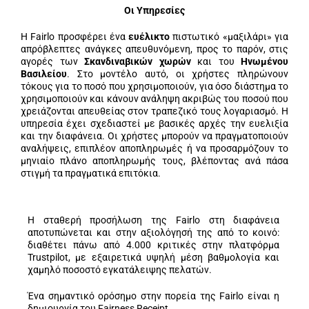
Οι Υπηρεσίες
Η Fairlo προσφέρει ένα
ευέλικτο
πιστωτικό «μαξιλάρι» για
απρόβλεπτες ανάγκες απευθυνόμενη, προς το παρόν, στις
αγορές των
Σκανδιναβικών χωρών
και του
Ηνωμένου
Βασιλείου
. Στο μοντέλο αυτό, οι χρήστες πληρώνουν
τόκους για το ποσό που χρησιμοποιούν, για όσο διάστημα το
χρησιμοποιούν και κάνουν ανάληψη ακριβώς του ποσού που
χρειάζονται απευθείας στον τραπεζικό τους λογαριασμό. Η
υπηρεσία έχει σχεδιαστεί με βασικές αρχές την ευελιξία
και την διαφάνεια. Οι χρήστες μπορούν να πραγματοποιούν
αναλήψεις, επιπλέον αποπληρωμές ή να προσαρμόζουν το
μηνιαίο πλάνο αποπληρωμής τους, βλέποντας ανά πάσα
στιγμή τα πραγματικά επιτόκια.
Η σταθερή προσήλωση της Fairlo στη διαφάνεια
αποτυπώνεται και στην αξιολόγησή της από το κοινό:
διαθέτει πάνω από 4.000 κριτικές στην πλατφόρμα
Trustpilot, με εξαιρετικά υψηλή μέση βαθμολογία και
χαμηλό ποσοστό εγκατάλειψης πελατών.
Ένα σημαντικό ορόσημο στην πορεία της Fairlo είναι η
δημιουργία του Fairness Receipt.