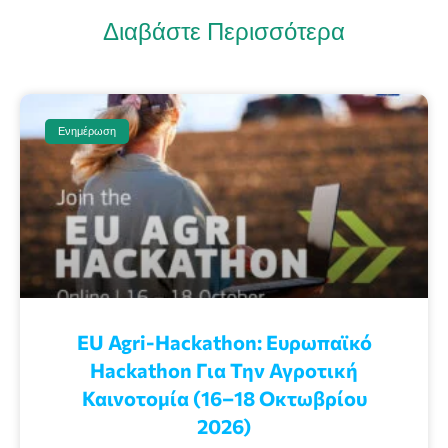
Διαβάστε Περισσότερα
Ενημέρωση
EU Agri-Hackathon: Eυρωπαϊκό
Ηackathon Για Την Αγροτική
Καινοτομία (16–18 Οκτωβρίου
2026)