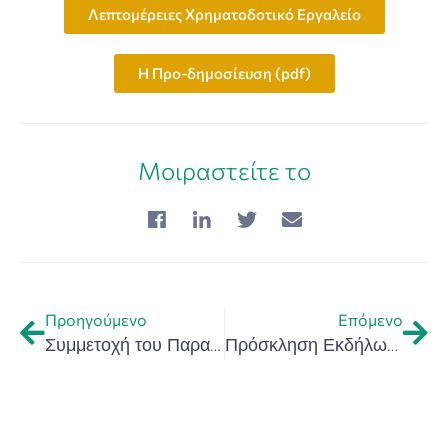
Λεπτομέρειες Χρηματοδοτικό Εργαλείο
Η Προ-δημοσίευση (pdf)
Μοιραστείτε το
Προηγούμενο
Επόμενο
Συμμετοχή του Παρατηρητηρίου Καινοτόμου Επιχειρηματικότητας στις δράσεις BlueMissionMed και Blue Ecosystem για την προστασία του θαλάσσιου περιβάλλοντος
Πρόσκληση Εκδήλωσης Ενδιαφέροντος για συμμετοχή στο ομαδικό περίπτερο της Περιφέρειας Κρήτης στη Διεθνή Έκθεση BEYOND 2026 (Αθήνα, 17-19 Ιουνίου 2026)