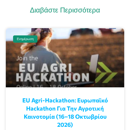
Διαβάστε Περισσότερα
Ενημέρωση
EU Agri-Hackathon: Eυρωπαϊκό
Ηackathon Για Την Αγροτική
Καινοτομία (16–18 Οκτωβρίου
2026)