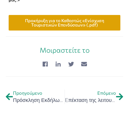
Προκήρυξη για το Καθεστώς «Ενίσχυση
Τουριστικών Επενδύσεων» (.pdf)
Μοιραστείτε το
Προηγούμενο
Επόμενο
Πρόσκληση Εκδήλωσης Ενδιαφέροντος Συμμετοχής στο τριήμερο Καινοτομίας της Περιφέρειας Κρήτης «InnoDays 2022»
Eπέκταση της λειτουργίας της θερμοκοιτίδας επιχειρήσεων του Επιστημονικού και Τεχνολογικού Πάρκου Κρήτης (ΕΤΕΠ Κρήτης) στα Χανιά – Υπογραφή Σημαντικής Συμφωνίας Συνεργασίας