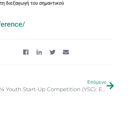
 τη διεξαγωγή του σημαντικού
ference/
Επόμενο
Ευρωπαϊκός Διαγωνισμός – 2024 Youth Start-Up Competition (YSC): Encouraging Young Entrepreneurs to Shape the Future