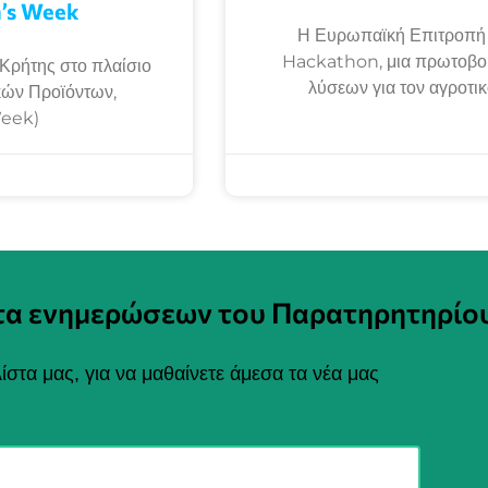
’s Week
Η Ευρωπαϊκή Επιτροπή δ
Hackathon, μια πρωτοβου
Κρήτης στο πλαίσιο
λύσεων για τον αγροτι
κών Προϊόντων,
Week)
στα ενημερώσεων του Παρατηρητηρίο
ίστα μας, για να μαθαίνετε άμεσα τα νέα μας