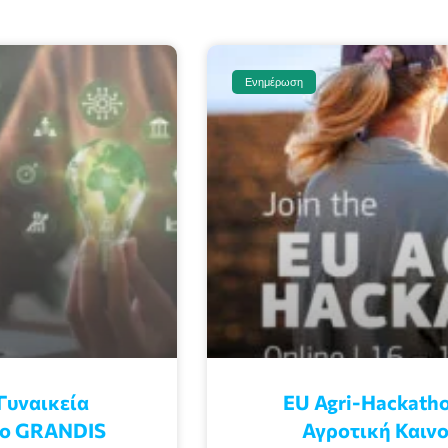
Ενημέρωση
Γυναικεία
EU Agri-Hackatho
γο GRANDIS
Αγροτική Καινο