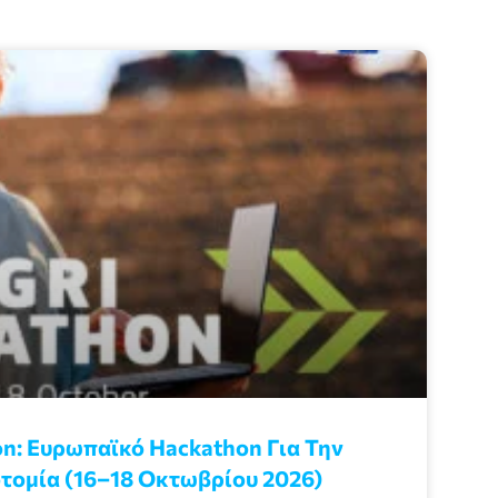
n: Eυρωπαϊκό Ηackathon Για Την
τομία (16–18 Οκτωβρίου 2026)