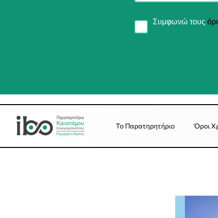
Συμφωνώ τους
όρ
Το Παρατηρητήριο
Όροι Χ