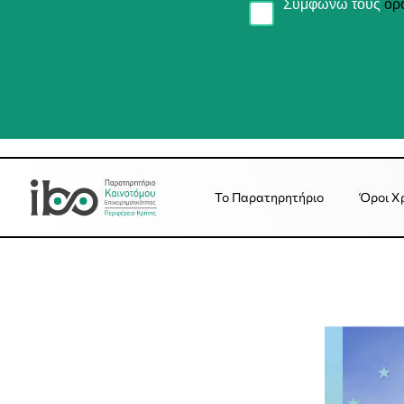
Συμφωνώ τους
όρ
Το Παρατηρητήριο
Όροι Χ