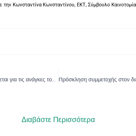
ε την Κωνσταντίνα Κωνσταντίνου, ΕΚΤ, Σύμβουλο Καινοτομί
Eρωτηματολόγιο στο πλαίσιο της έρευνας που διεξάγεται για τις ανάγκες του έργου «Κέντρα Ανάπτυξης Δεξιοτήτων και Απασχόλησης στις Περιοχές Δίκαιης Αναπτυξιακής Μετάβασης (ΔΑΜ) στον Τομέα της Ενέργειας, του Περιβάλλοντος και της Κυκλικής Οικονομίας
Διαβάστε Περισσότερα