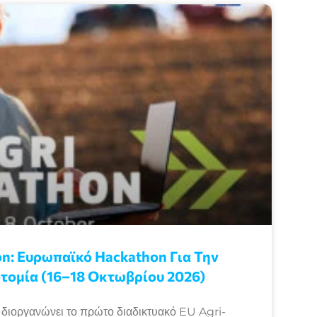
n: Eυρωπαϊκό Ηackathon Για Την
τομία (16–18 Οκτωβρίου 2026)
ιοργανώνει το πρώτο διαδικτυακό EU Agri-