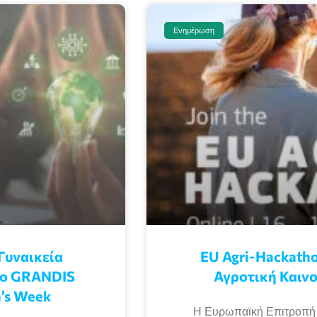
Ενημέρωση
Γυναικεία
EU Agri-Hackatho
γο GRANDIS
Αγροτική Καινο
’s Week
Η Ευρωπαϊκή Επιτροπή δ