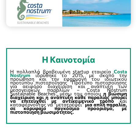
Η Καινοτομία
Η πολλαπλά βραβευμένη startup εταιρεία
Costa
Nostrum
ιδρύθηκε το 2015, με σκοπό την
προώθηση και την εφαρμογή του ιδιωτικού
προτύπου πιστοποίησης “Πρότυπο πιστοποίησης
για αειφόρο διαχείριση και ανάπτυξη των
μεσογειακών παραλιών – Costa Nostrum
Sustainable Beaches”, μέσω του οποίου
η βιώσιμη
διαχείριση και η ανάπτυξη κάθε παραλίας μπορεί
να επιτευχθεί με αντικειμενικό τρόπο
και
καταφέρνοντας να “μετατρέψει”
μια απλή παραλία,
σε κορυφαίο παγκόσμιο προορισμό, με
πιστοποίηση βιωσιμότητας.