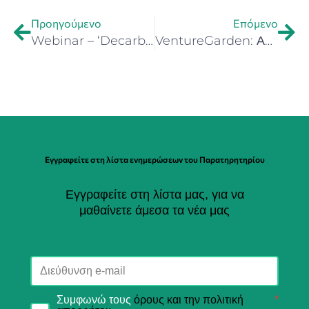
Προηγούμενο
Επόμενο
Webinar – ‘Decarbonising Geographical Islands: Exploring Techno-Economic and Environmental Aspects on Eigerøy and Crete (11 Dec. 2023)
VentureGarden: Από την ιδέα στη χρηματοδότηση – Παρασκευή 12 Ιανουαρίου στις 18:00 στο Bizrupt
Εγγραφείτε στη λίστα ενημερώσεων του Παρατηρητηρίου
Εγγραφείτε στη λίστα μας, για να
μαθαίνετε άμεσα τα νέα μας
Συμφωνώ τους
όρους και την πολιτική
*