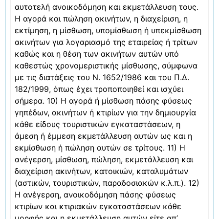
αυτοτελή ανοικοδόμηση και εκμετάλλευση τους.
Η αγορά και πώληση ακινήτων, η διαχείριση, η
εκτίμηση, η μίσθωση, υπομίσθωση ή υπεκμίσθωση
ακινήτων για λογαριασμό της εταιρείας ή τρίτων
καθώς και η θέση των ακινήτων αυτών υπό
καθεστώς χρονομεριστικής μίσθωσης, σύμφωνα
με τις διατάξεις του Ν. 1652/1986 και του Π.Δ.
182/1999, όπως έχει τροποποιηθεί και ισχύει
σήμερα. 10) Η αγορά ή μίσθωση πάσης φύσεως
γηπέδων, ακινήτων ή κτιρίων για την δημιουργία
κάθε είδους τουριστικών εγκαταστάσεων, η
άμεση ή έμμεση εκμετάλλευση αυτών ως και η
εκμίσθωση ή πώληση αυτών σε τρίτους. 11) Η
ανέγερση, μίσθωση, πώληση, εκμετάλλευση και
διαχείριση ακινήτων, κατοικιών, καταλυμάτων
(αστικών, τουριστικών, παραδοσιακών κ.λ.π.). 12)
Η ανέγερση, ανοικοδόμηση πάσης φύσεως
κτιρίων και κτιριακών εγκαταστάσεων κάθε
μορφής και η εκμετάλλευση αυτών είτε απ’