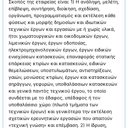
Σκοπός της εταιρείας είναι: 1) Η ανάληψη, μελέτη,
επίβλεψη, συντήρηση, διοίκηση, σχεδίαση,
οργάνωση, προγραμματισμός και εκτέλεση κάθε
φύσεως και μορφής δημοσίων και ιδιωτικών
τεχνικών έργων και εργασιών με ή χωρίς υλικά,
ήτοι χωματουργικών και οικοδομικών έργων,
λιμενικών έργων, έργων οδοποιίας,
ηλεκτρομηχανολογικών έργων, έργων ειδικών
ενισχύσεων κατασκευών, επαναφοράς στατικής
επάρκειας κτιρίων και κατασκευών, ειδικών
θεμελιώσεων, υποστυλωμάτων, αντιστηρίξεων,
γαιών, μονώσεις κτιρίων, έργων και κατασκευών
σηράγγων, γεφυρών, υποθαλάσσιων κατασκευών
και γενικά παντός τεχνικού έργου, το οποίο
συνδέεται με το έδαφος, υπέδαφος ή τον
υποθαλάσσιο χώρο (πλωτά τμήματα των
τεχνικών έργων) και γενικότερα την εκτέλεση
σχετικών ερευνητικών εργασιών που απαιτούν
«τεχνική γνώση» και επέμβαση. 2) Η ίδρυση,