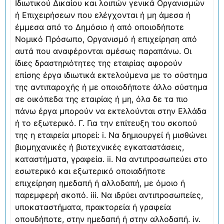
Ιδιωτικού Δικαίου και λοιπών γενικά Οργανισμών
ή Επιχειρήσεων που ελέγχονται ή μη άμεσα ή
έμμεσα από το Δημόσιο ή από οποιοδήποτε
Νομικό Πρόσωπο, Οργανισμό ή επιχείρηση από
αυτά που αναφέρονται αμέσως παραπάνω. Οι
ίδιες δραστηριότητες της εταιρίας αφορούν
επίσης έργα ιδιωτικά εκτελούμενα με το σύστημα
της αντιπαροχής ή με οποιοδήποτε άλλο σύστημα
σε οικόπεδα της εταιρίας ή μη, όλα δε τα πιο
πάνω έργα μπορούν να εκτελούνται στην Ελλάδα
ή το εξωτερικό. Γ. Για την επίτευξη του σκοπού
της η εταιρεία μπορεί: i. Να δημιουργεί ή μισθώνει
βιομηχανικές ή βιοτεχνικές εγκαταστάσεις,
καταστήματα, γραφεία. ii. Να αντιπροσωπεύει στο
εσωτερικό και εξωτερικό οποιαδήποτε
επιχείρηση ημεδαπή ή αλλοδαπή, με όμοιο ή
παρεμφερή σκοπό. iii. Να ιδρύει αντιπροσωπείες,
υποκαταστήματα, πρακτορεία ή γραφεία
οπουδήποτε, στην ημεδαπή ή στην αλλοδαπή. iv.