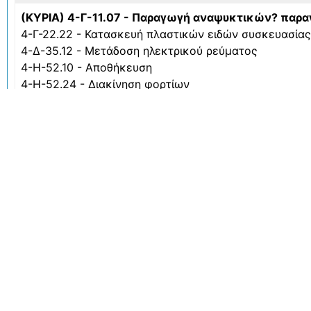
(ΚΥΡΙΑ) 4-Γ-11.07 - Παραγωγή αναψυκτικών? παρ
4-Γ-22.22 - Κατασκευή πλαστικών ειδών συσκευασί
4-Δ-35.12 - Μετάδοση ηλεκτρικού ρεύματος
4-Η-52.10 - Αποθήκευση
4-Η-52.24 - Διακίνηση φορτίων
4-Ν-82.92 - Δραστηριότητες συσκευασίας
Δραστηριότητες ΚΑΔ
(ΚΥΡΙΑ) 11070000 - ΠΑΡΑΓΩΓΗ ΑΝΑΨΥΚΤΙΚΩΝ ΚΑ
22221400 - ΚΑΤΑΣΚΕΥΗ ΝΤΑΜΙΤΖΑΝΩΝ, ΜΠΟΥΚΑΛΙΩΝ
22250000 - ΥΠΗΡΕΣΙΕΣ ΚΑΤΕΡΓΑΣΙΑΣ ΚΑΙ ΤΕΛΕΙΟΠΟ
35120005 - ΠΑΡΑΓΩΓΗ ΗΛΕΚΤΡΙΚΗΣ ΕΝΕΡΓΕΙΑΣ ΑΠ
35240000 - ΥΠΗΡΕΣΙΕΣ ΑΠΟΘΗΚΕΥΣΗΣ ΑΕΡΙΟΥ ΣΤΟ
52100000 - ΑΠΟΘΗΚΕΥΣΗ
52240901 - ΥΠΗΡΕΣΙΕΣ ΑΝΤΛΗΣΗΣ ΕΤΟΙΜΟΥ ΣΚΥΡΟ
63100000 - ΥΠΟΛΟΓΙΣΤΙΚΗ ΥΠΟΔΟΜΗ, ΕΠΕΞΕΡΓΑΣΙΑ
70201300 - ΥΠΗΡΕΣΙΕΣ ΠΑΡΟΧΗΣ ΣΥΜΒΟΥΛΩΝ ΣΕ Θ