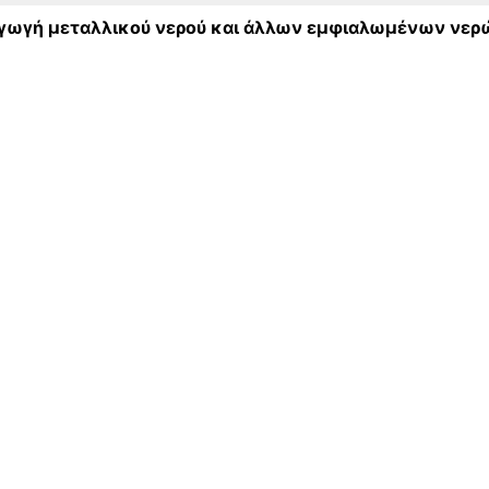
αγωγή μεταλλικού νερού και άλλων εμφιαλωμένων νε
ας
Ι ΕΜΦΙΑΛΩΜΕΝΩΝ ΝΕΡΩΝ
, ΦΙΑΛΩΝ, ΚΑΙ ΠΑΡΟΜΟΙΩΝ ΕΙΔΩΝ ΑΠΟ ΠΛΑΣΤΙΚΕΣ ΥΛΕ
ΙΗΣΗΣ (ΦΙΝΙΡΙΣΜΑΤΟΣ) ΠΛΑΣΤΙΚΩΝ ΠΡΟΪΟΝΤΩΝ
Ο ΦΩΤΟΒΟΛΤΑΪΚΑ ΣΥΣΤΗΜΑΤΑ
 ΠΛΑΙΣΙΟ ΥΠΗΡΕΣΙΩΝ ΠΑΡΟΧΗΣ ΔΙΚΤΥΟΥ
ΔΕΜΑΤΟΣ (ΠΡΕΣΑΣ), ΚΑΤΑ ΤΗΝ ΤΕΛΙΚΗ ΤΟΥ ΠΑΡΑΔΟΣΗ
 ΔΕΔΟΜΕΝΩΝ, ΦΙΛΟΞΕΝΙΑ ΚΑΙ ΣΥΝΑΦΕΙΣ ΔΡΑΣΤΗΡΙΟΤΗΤΕ
ΕΜΑΤΑ ΜΑΡΚΕΤΙΝΓΚ