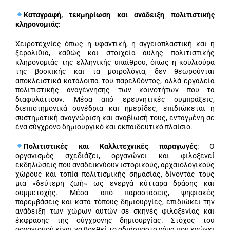
Καταγραφή, τεκμηρίωση και ανάδειξη πολιτιστικής
κληρονομιάς:
Χειροτεχνίες όπως η υφαντική, η αγγειοπλαστική και η
ξερολιθιά, καθώς και στοιχεία άυλης πολιτιστικής
κληρονομιάς της ελληνικής υπαίθρου, όπως η κουλτούρα
της βοσκικής και τα μοιρολόγια, δεν θεωρούνται
αποκλειστικά κατάλοιπα του παρελθόντος, αλλά εργαλεία
πολιτιστικής αναγέννησης των κοινοτήτων που τα
διαφυλάττουν. Μέσα από ερευνητικές συμπράξεις,
διεπιστημονικά συνέδρια και ημερίδες, επιδιώκεται η
συστηματική αναγνώριση και αναβίωσή τους, ενταγμένη σε
ένα σύγχρονο δημιουργικό και εκπαιδευτικό πλαίσιο.
Πολιτιστικές και Καλλιτεχνικές παραγωγές
: Ο
οργανισμός σχεδιάζει, οργανώνει και φιλοξενεί
εκδηλώσεις που αναδεικνύουν ιστορικούς, αρχαιολογικούς
χώρους και τοπία πολιτισμικής σημασίας, δίνοντάς τους
μια «δεύτερη ζωή» ως ενεργά κύτταρα δράσης και
συμμετοχής. Μέσα από παραστάσεις, ψηφιακές
παρεμβάσεις και κατά τόπους δημιουργίες, επιδιώκει την
ανάδειξη των χώρων αυτών σε σκηνές φιλοξενίας και
έκφρασης της σύγχρονης δημιουργίας. Στόχος του
οργανισμού είναι να βρεθεί το αδιάσπαστο νήμα που ενώνει