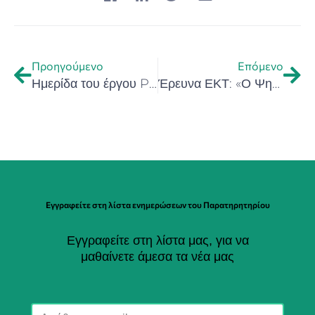
Προηγούμενο
Επόμενο
Ημερίδα του έργου ProEnGaT με θέμα τις προοπτικές εργασίας στο πεδίο Διατροφή – Γαστρονομία (22 Αυγούστου 2025, Ηράκλειο)
Έρευνα ΕΚΤ: «Ο Ψηφιακός Μετασχηματισμός των ελληνικών επιχειρήσεων, 2020-2022: Επενδύσεις, δεδομένα και δεξιότητες»
Εγγραφείτε στη λίστα ενημερώσεων του Παρατηρητηρίου
Εγγραφείτε στη λίστα μας, για να
μαθαίνετε άμεσα τα νέα μας