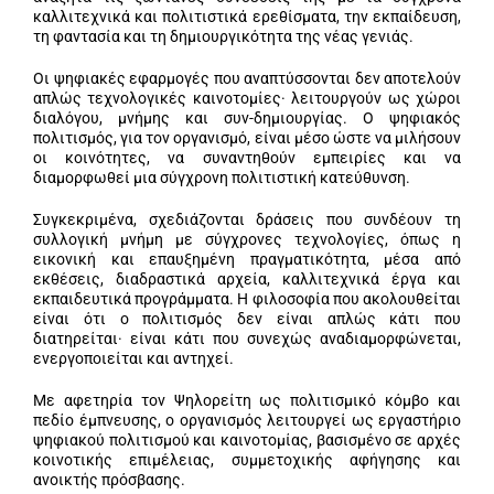
καλλιτεχνικά και πολιτιστικά ερεθίσματα, την εκπαίδευση,
τη φαντασία και τη δημιουργικότητα της νέας γενιάς.
Οι ψηφιακές εφαρμογές που αναπτύσσονται δεν αποτελούν
απλώς τεχνολογικές καινοτομίες· λειτουργούν ως χώροι
διαλόγου, μνήμης και συν-δημιουργίας. Ο ψηφιακός
πολιτισμός, για τον οργανισμό, είναι μέσο ώστε να μιλήσουν
οι κοινότητες, να συναντηθούν εμπειρίες και να
διαμορφωθεί μια σύγχρονη πολιτιστική κατεύθυνση.
Συγκεκριμένα, σχεδιάζονται δράσεις που συνδέουν τη
συλλογική μνήμη με σύγχρονες τεχνολογίες, όπως η
εικονική και επαυξημένη πραγματικότητα, μέσα από
εκθέσεις, διαδραστικά αρχεία, καλλιτεχνικά έργα και
εκπαιδευτικά προγράμματα. Η φιλοσοφία που ακολουθείται
είναι ότι ο πολιτισμός δεν είναι απλώς κάτι που
διατηρείται· είναι κάτι που συνεχώς αναδιαμορφώνεται,
ενεργοποιείται και αντηχεί.
Με αφετηρία τον Ψηλορείτη ως πολιτισμικό κόμβο και
πεδίο έμπνευσης, ο οργανισμός λειτουργεί ως εργαστήριο
ψηφιακού πολιτισμού και καινοτομίας, βασισμένο σε αρχές
κοινοτικής επιμέλειας, συμμετοχικής αφήγησης και
ανοικτής πρόσβασης.