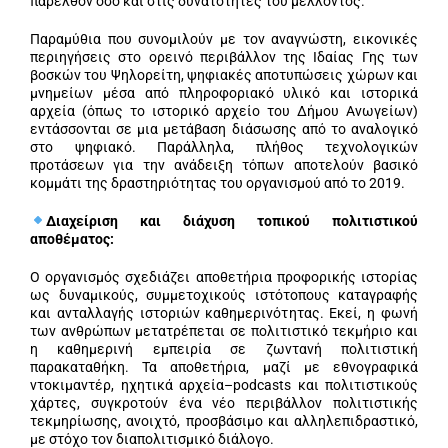
παρελθόν όσο και στις δυνατότητες του μέλλοντος.
Παραμύθια που συνομιλούν με τον αναγνώστη, εικονικές
περιηγήσεις στο ορεινό περιβάλλον της Ιδαίας Γης των
βοσκών του Ψηλορείτη, ψηφιακές αποτυπώσεις χώρων και
μνημείων μέσα από πληροφοριακό υλικό και ιστορικά
αρχεία (όπως το ιστορικό αρχείο του Δήμου Ανωγείων)
εντάσσονται σε μια μετάβαση διάσωσης από το αναλογικό
στο ψηφιακό. Παράλληλα, πλήθος τεχνολογικών
προτάσεων για την ανάδειξη τόπων αποτελούν βασικό
κομμάτι της δραστηριότητας του οργανισμού από το 2019.
Διαχείριση και διάχυση τοπικού πολιτιστικού
αποθέματος:
Ο οργανισμός σχεδιάζει αποθετήρια προφορικής ιστορίας
ως δυναμικούς, συμμετοχικούς ιστότοπους καταγραφής
και ανταλλαγής ιστοριών καθημερινότητας. Εκεί, η φωνή
των ανθρώπων μετατρέπεται σε πολιτιστικό τεκμήριο και
η καθημερινή εμπειρία σε ζωντανή πολιτιστική
παρακαταθήκη. Τα αποθετήρια, μαζί με εθνογραφικά
ντοκιμαντέρ, ηχητικά αρχεία–podcasts και πολιτιστικούς
χάρτες, συγκροτούν ένα νέο περιβάλλον πολιτιστικής
τεκμηρίωσης, ανοιχτό, προσβάσιμο και αλληλεπιδραστικό,
με στόχο τον διαπολιτισμικό διάλογο.