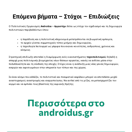
Επόμενα βήματα – Στόχοι – Επιδιώξεις
Ο Πολιτιστικός Οργανισμός
Androidus – Αργαστήρι
θέτει ως στόχο τον σχεδιασμό και τη δημιουργία
πολιτιστικών περιβαλλόντων όπου:
η παράδοση και η πολιτιστική κληρονομιά μετατρέπονται σε βιωματική εμπειρία,
το αρχείο γίνεται συμμετοχικός τόπος μνήμης και δημιουργίας,
η τεχνολογία λειτουργεί ως γέφυρα που ενώνει κοινότητες, ανθρώπους, χρόνους και
κόσμους.
Στρατηγική επιδίωξη αποτελεί η διαμόρφωση ενός οικοσυστήματος
τεχνοπολιτισμού
, δηλαδή η
απαρχή μιας πολιτισμικής βιομηχανίας νέων θέσεων εργασίας, ικανής να ανθίσει μέσα στην
πολυπλοκότητα και τη σύνθεση της εποχής. Στόχος είναι η ανάδειξη μιας νέας γενιάς δημιουργών,
ενεργών και αφοσιωμένων στην υπηρεσία των τόπων και της χώρας.
Σε έναν κόσμο που αλλάζει, το πολιτιστικό και πνευματικό κεφάλαιο μπορεί να αποτελέσει μοχλό
αναστοχασμού, αναστροφής και ενεργοποίησης. Να αντλεί από τις ρίζες, να μετασχηματίζει τον
κορμό και να εμπνέει τους βλαστούς της αυριανής Κρήτης.
Περισσότερα στο
androidus.gr