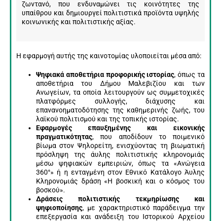
ζωντανό, που ενδυναμώνει τις κοινότητες της
υπαίθρου και δημιουργεί πολιτιστικά προϊόντα υψηλής
κοινωνικής και πολιτιστικής αξίας.
Η εφαρμογή αυτής της καινοτομίας υλοποιείται μέσα από:
Ψηφιακά αποθετήρια προφορικής ιστορίας
, όπως τα
αποθετήρια του Δήμου Μαλεβιζίου και των
Ανωγείων, τα οποία λειτουργούν ως συμμετοχικές
πλατφόρμες συλλογής, διάχυσης και
επανανοηματοδότησης της καθημερινής ζωής, του
λαϊκού πολιτισμού και της τοπικής ιστορίας.
Εφαρμογές επαυξημένης και εικονικής
πραγματικότητας
, που αποδίδουν το ποιμενικό
βίωμα στον Ψηλορείτη, ενισχύοντας τη βιωματική
πρόσληψη της άυλης πολιτιστικής κληρονομιάς
μέσω ψηφιακών εμπειριών, όπως τα «Ανώγεια
360°» ή η ενταγμένη στον Εθνικό Κατάλογο Άυλης
Κληρονομιάς δράση «Η βοσκική και ο κόσμος του
βοσκού».
Δράσεις πολιτιστικής τεκμηρίωσης και
ψηφιοποίησης
, με χαρακτηριστικό παράδειγμα την
επεξεργασία και ανάδειξη του Ιστορικού Αρχείου