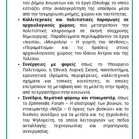
του Δήμου Ανωγείων και το έργο
IDAology
, το οποίο
εστιάζει στην ανασυγκρότηση της υπαίθρου μέσα
από την τεκμηρίωση μνήμης, χώρου και ταυτότητας.
Καλλιτεχνικές και πολιτιστικές παραγωγές σε
αρχαιολογικούς χώρους
, που μετατρέπουν την
πολιτιστική κληρονομιά σε σκηνή σύγχρονης
δημιουργίας. Παραδείγματα περιλαμβάνουν τα έργα
«Ικεσία», «Μοιρολόγι – Η γιορτή του πένθους»,
«Περαμάτισμα» και τις δράσεις στους
αρχαιολογικούς χώρους του Ιδαίου Άντρου και της
Τυλίσου.
Συνέργειες με φορείς
όπως το Υπουργείο
Πολιτισμού, η Εθνική Λυρική Σκηνή, πανεπιστήμια,
ερευνητικά ιδρύματα, περιφέρειες, καλλιτεχνικά
σχήματα και τοπικές κοινότητες, οι οποίες
επιτρέπουν τη μετάβαση από τη μελέτη στην πράξη,
από το εργαστήριο στην κοινωνία.
Συνέδρια, θεματικά φόρουμ και ντοκιμαντέρ
, όπως
το
Epimenidis Forum – Η επιστροφή των βουνών
, το
ντοκιμαντέρ «Νήζα – Ο όρκος των βοσκών» και το
διεθνές συνέδριο για τα μιτάτα και τις ξερολιθιές
του Ψηλορείτη, τα οποία λειτουργούν ως πεδία
ανταλλαγής τεχνογνωσίας και στρατηγικής
συνεργασίας.