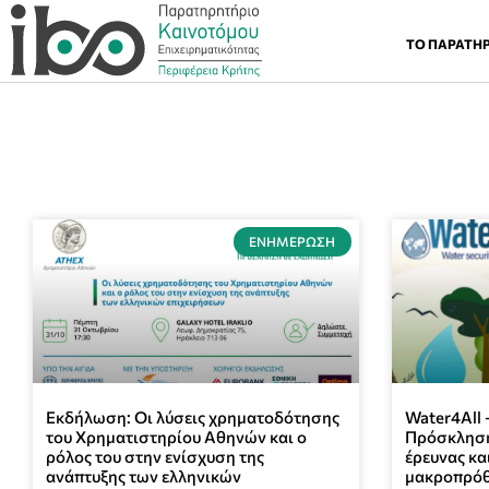
ΤΟ ΠΑΡΑΤΗ
ΕΝΗΜΈΡΩΣΗ
Eκδήλωση: Οι λύσεις χρηματοδότησης
Water4All 
του Χρηματιστηρίου Αθηνών και ο
Πρόσκληση
ρόλος του στην ενίσχυση της
έρευνας κα
ανάπτυξης των ελληνικών
μακροπρόθ