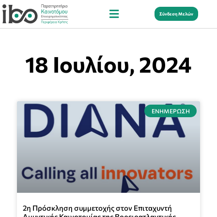
Σύνδεση Μελών
18 Ιουλίου, 2024
ΕΝΗΜΈΡΩΣΗ
2η Πρόσκληση συμμετοχής στον Επιταχυντή
Αμυντικής Καινοτομίας της Βορειοατλαντικής