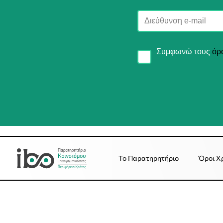
Συμφωνώ τους
όρ
Το Παρατηρητήριο
Όροι Χ