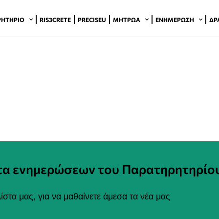
ΡΗΤΉΡΙΟ
RIS3CRETE
PRECISEU
ΜΗΤΡΏΑ
ΕΝΗΜΈΡΩΣΗ
ΔΡ
στα ενημερώσεων του Παρατηρητηρίο
ίστα μας, για να μαθαίνετε άμεσα τα νέα μας